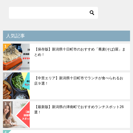
ビ
ゲ
ー
シ
人気記事
ョ
【保存版】新潟県十日町市のおすすめ「蕎麦(そば)屋」ま
ン
とめ！
【中里エリア】新潟県十日町市でランチが食べられるお
店９選！
【最新版】新潟県の津南町でおすすめランチスポット26
選！