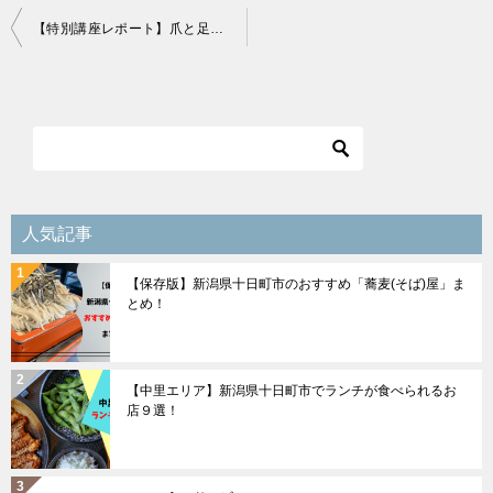
投
【特別講座レポート】爪と足から作る健康講座
稿
ナ
ビ
ゲ
ー
シ
人気記事
ョ
【保存版】新潟県十日町市のおすすめ「蕎麦(そば)屋」ま
ン
とめ！
【中里エリア】新潟県十日町市でランチが食べられるお
店９選！