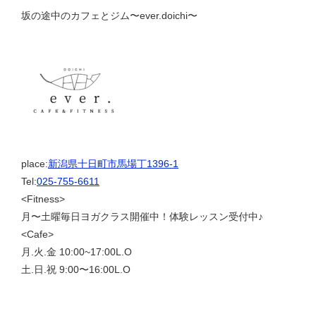
坂の途中のカフェとジム〜ever.doichi〜
place:
新潟県十日町市馬場丁1396-1
Tel:
025-755-6611
<Fitness>
月〜土曜毎日ヨガクラス開催中！体験レッスン受付中♪
<Cafe>
月.火.金 10:00~17:00L.O
土.日.祝 9:00〜16:00L.O