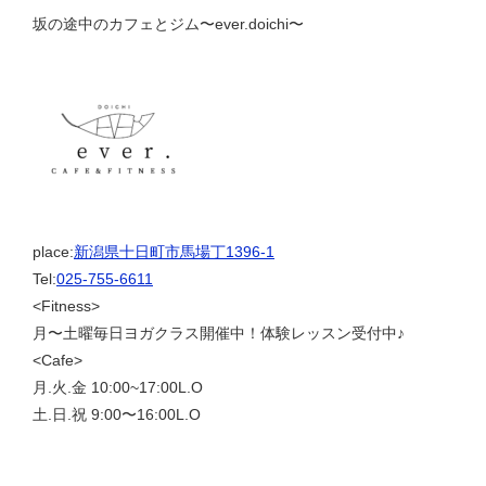
坂の途中のカフェとジム〜ever.doichi〜
place:
新潟県十日町市馬場丁1396-1
Tel:
025-755-6611
<Fitness>
月〜土曜毎日ヨガクラス開催中！体験レッスン受付中♪
<Cafe>
月.火.金 10:00~17:00L.O
土.日.祝 9:00〜16:00L.O