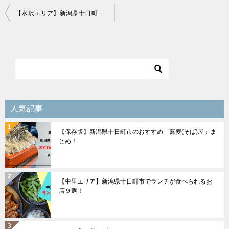
投
【水沢エリア】新潟県十日町市でランチが食べられるお店13選！
稿
ナ
ビ
ゲ
ー
シ
人気記事
ョ
【保存版】新潟県十日町市のおすすめ「蕎麦(そば)屋」ま
ン
とめ！
【中里エリア】新潟県十日町市でランチが食べられるお
店９選！