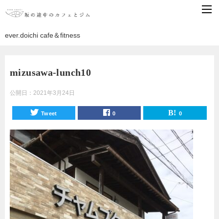
ever.doichi cafe＆fitness
mizusawa-lunch10
公開日：
2021年3月24日
Tweet
0
0