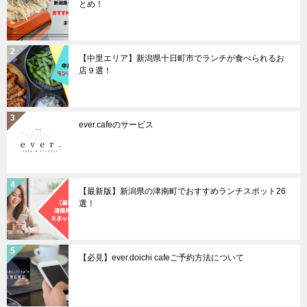
とめ！
【中里エリア】新潟県十日町市でランチが食べられるお
店９選！
ever.cafeのサービス
【最新版】新潟県の津南町でおすすめランチスポット26
選！
【必見】ever.doichi cafeご予約方法について