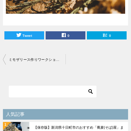
Tweet
0
0
投
ミモザリース作りワークショップのお知らせ【満員御礼】
稿
ナ
ビ
ゲ
ー
シ
人気記事
ョ
【保存版】新潟県十日町市のおすすめ「蕎麦(そば)屋」ま
ン