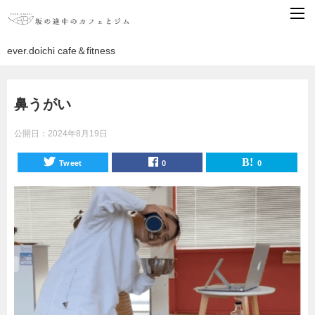
ever.doichi cafe＆fitness
鼻うがい
公開日：
2024年8月19日
Tweet
0
0