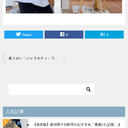
Tweet
0
0
投
鼻うがい〈ジャラネティ〉ワークショップ開催レポート
稿
ナ
ビ
ゲ
ー
シ
人気記事
ョ
【保存版】新潟県十日町市のおすすめ「蕎麦(そば)屋」ま
ン