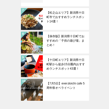
【松之山エリア】新潟県十日
町市でおすすめランチスポッ
ト14選！
【保存版】新潟県十日町でお
すすめの「子供の遊び場」ま
とめ！
【十日町エリア】新潟県十日
町駅から徒歩15分圏内おすす
めランチスポット43選！
【7月5日】ever.doichi cafe 5
周年祭オペライベント