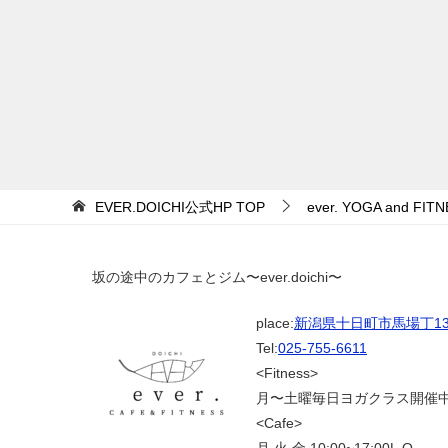
EVER.DOICHI公式HP
TOP
ever. YOGA and F
坂の途中のカフェとジム〜ever.doichi〜
place:
新潟県十日町市馬場丁139
Tel:
025-755-6611
<Fitness>
月〜土曜毎日ヨガクラス開催
<Cafe>
月.火.金 10:00~17:00L.O