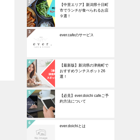
【中里エリア】新潟県十日町
市でランチが食べられるお店
９選！
ever.cafeのサービス
【最新版】新潟県の津南町で
おすすめランチスポット26
選！
【必見】ever.doichi cafeご予
約方法について
ever.doichiとは