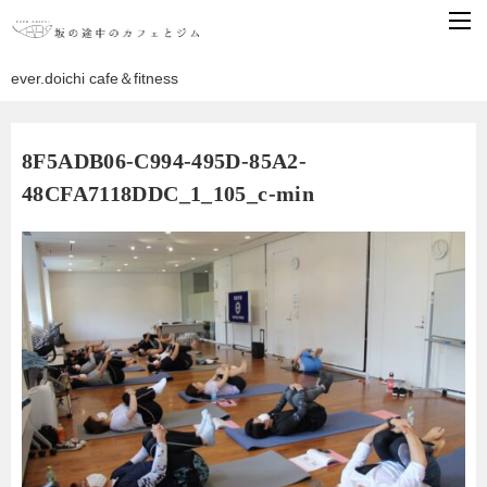
ever.doichi cafe＆fitness
8F5ADB06-C994-495D-85A2-
48CFA7118DDC_1_105_c-min