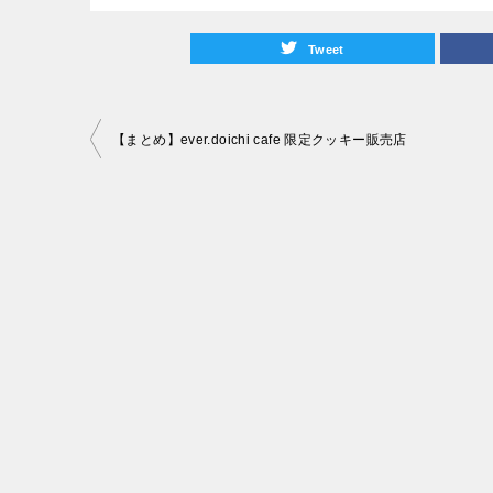
Tweet
投
【まとめ】ever.doichi cafe 限定クッキー販売店
稿
ナ
ビ
ゲ
ー
シ
ョ
ン