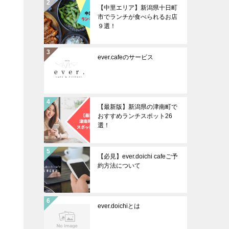
【中里エリア】新潟県十日町
市でランチが食べられるお店
９選！
ever.cafeのサービス
【最新版】新潟県の津南町で
おすすめランチスポット26
選！
【必見】ever.doichi cafeご予
約方法について
ever.doichiとは