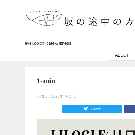
ever.doichi cafe＆fitness
ABOUT
1-min
公開日：
2025年7月17日
Tweet