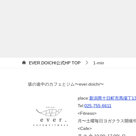
EVER.DOICHI公式HP
TOP
1-min
坂の途中のカフェとジム〜ever.doichi〜
place:
新潟県十日町市馬場丁139
Tel:
025-755-6611
<Fitness>
月〜土曜毎日ヨガクラス開催
<Cafe>
月.火.金 10:00~17:00L.O