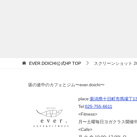
EVER.DOICHI公式HP
TOP
スクリーンショット 2025-
坂の途中のカフェとジム〜ever.doichi〜
place:
新潟県十日町市馬場丁139
Tel:
025-755-6611
<Fitness>
月〜土曜毎日ヨガクラス開催
<Cafe>
月.火.金 10:00~17:00L.O