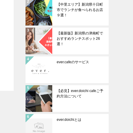
【中里エリア】新潟県十日町
市でランチが食べられるお店
９選！
【最新版】新潟県の津南町で
おすすめランチスポット26
選！
ever.cafeのサービス
【必見】ever.doichi cafeご予
約方法について
ever.doichiとは