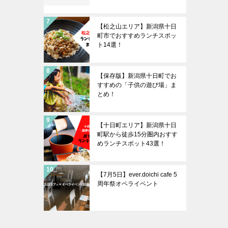
【松之山エリア】新潟県十日
町市でおすすめランチスポッ
ト14選！
【保存版】新潟県十日町でお
すすめの「子供の遊び場」ま
とめ！
【十日町エリア】新潟県十日
町駅から徒歩15分圏内おすす
めランチスポット43選！
【7月5日】ever.doichi cafe 5
周年祭オペライベント