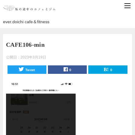
ever.doichi cafe＆fitness
CAFE106-min
公開日：
2023年3月19日
Tweet
0
0