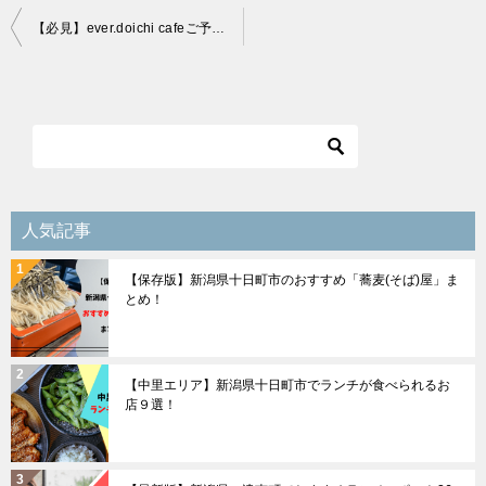
投
【必見】ever.doichi cafeご予約方法について
稿
ナ
ビ
ゲ
ー
シ
人気記事
ョ
【保存版】新潟県十日町市のおすすめ「蕎麦(そば)屋」ま
ン
とめ！
【中里エリア】新潟県十日町市でランチが食べられるお
店９選！