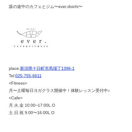
坂の途中のカフェとジム〜ever.doichi〜
place:
新潟県十日町市馬場丁1396-1
Tel:
025-755-6611
<Fitness>
月〜土曜毎日ヨガクラス開催中！体験レッスン受付中♪
<Cafe>
月.火.金 10:00~17:00L.O
土.日.祝 9:00〜16:00L.O