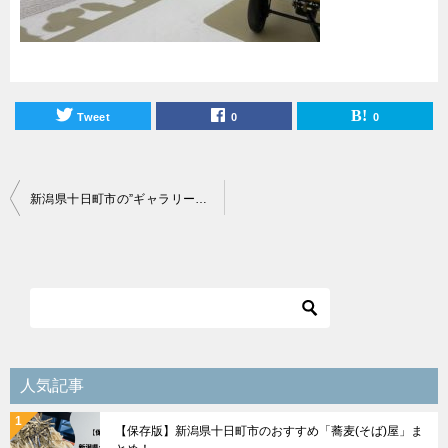
Tweet
0
0
投
新潟県十日町市の”ギャラリー6坪”へ行ってきた感想＆レビューを紹介！
稿
ナ
ビ
ゲ
ー
シ
人気記事
ョ
【保存版】新潟県十日町市のおすすめ「蕎麦(そば)屋」ま
ン