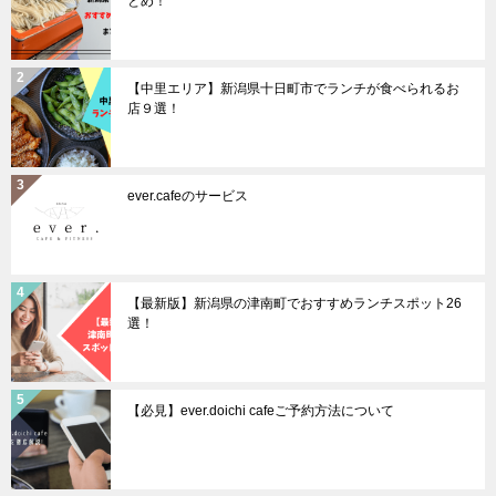
とめ！
【中里エリア】新潟県十日町市でランチが食べられるお
店９選！
ever.cafeのサービス
【最新版】新潟県の津南町でおすすめランチスポット26
選！
【必見】ever.doichi cafeご予約方法について