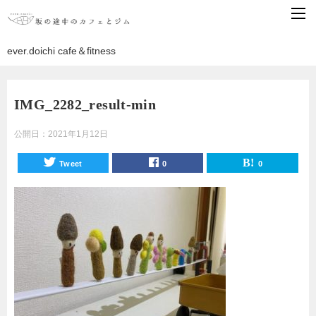
ever.doichi cafe＆fitness
IMG_2282_result-min
公開日：
2021年1月12日
Tweet
0
0