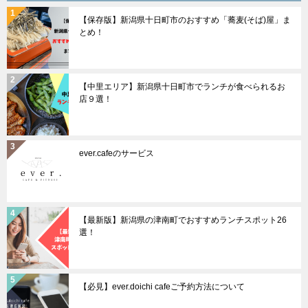
ョ
【保存版】新潟県十日町市のおすすめ「蕎麦(そば)屋」ま
ン
とめ！
【中里エリア】新潟県十日町市でランチが食べられるお
店９選！
ever.cafeのサービス
【最新版】新潟県の津南町でおすすめランチスポット26
選！
【必見】ever.doichi cafeご予約方法について