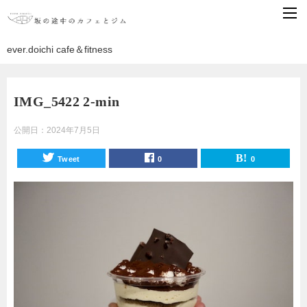
ever.doichi cafe＆fitness
IMG_5422 2-min
公開日：
2024年7月5日
Tweet
0
0