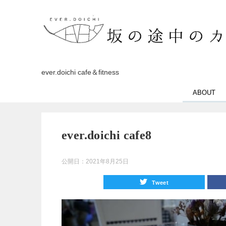
ever.doichi cafe＆fitness
ABOUT
ever.doichi cafe8
公開日：
2021年8月25日
Tweet