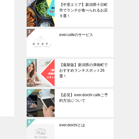
【中里エリア】新潟県十日町
市でランチが食べられるお店
９選！
ever.cafeのサービス
【最新版】新潟県の津南町で
おすすめランチスポット26
選！
【必見】ever.doichi cafeご予
約方法について
ever.doichiとは