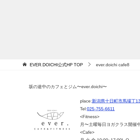
EVER.DOICHI公式HP
TOP
ever.doichi cafe8
坂の途中のカフェとジム〜ever.doichi〜
place:
新潟県十日町市馬場丁139
Tel:
025-755-6611
<Fitness>
月〜土曜毎日ヨガクラス開催
<Cafe>
月.火.金 10:00~17:00L.O