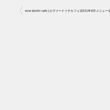
投
ever.doichi cafe (エヴァードイチカフェ)2021年8月メニュ
稿
ナ
ビ
ゲ
ー
シ
ョ
ン