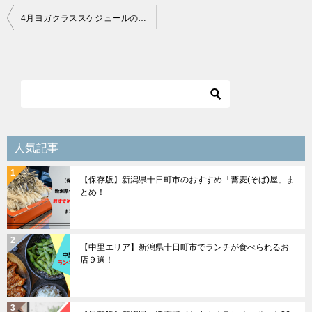
投
4月ヨガクラススケジュールのお知らせ
稿
ナ
ビ
ゲ
ー
シ
人気記事
ョ
【保存版】新潟県十日町市のおすすめ「蕎麦(そば)屋」ま
ン
とめ！
【中里エリア】新潟県十日町市でランチが食べられるお
店９選！