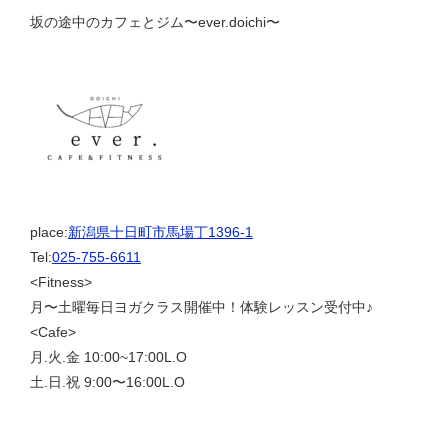
坂の途中のカフェとジム〜ever.doichi〜
place:
新潟県十日町市馬場丁1396-1
Tel:
025-755-6611
<Fitness>
月〜土曜毎日ヨガクラス開催中！体験レッスン受付中♪
<Cafe>
月.火.金 10:00~17:00L.O
土.日.祝 9:00〜16:00L.O